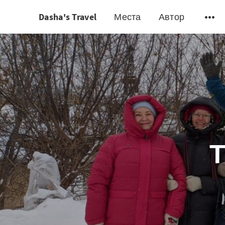
Dasha's Travel
Места
Автор
Т