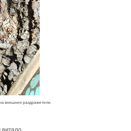
 на внешние раздражители.
и витало