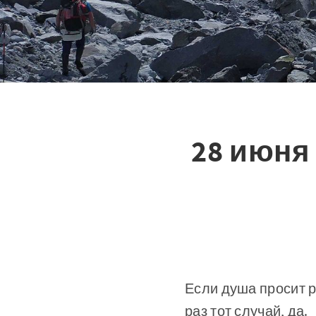
28 июня
Если душа просит р
раз тот случай, да.