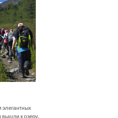
и элегантных
 вышли к озеру.