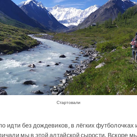
Стартовали
о идти без дождевиков, в лёгких футболочках 
ичали мы в этой алтайской сырости. Вскоре мы