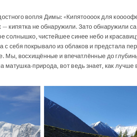
достного вопля Димы: «Кипятоооок для коооофе 
к — кипятка не обнаружили. Зато обнаружили с
ое солнышко, чистейшее синее небо и красавиц
а с себя покрывало из облаков и предстала пе
е. Мы, восхищённые и впечатлённые до глубин
а матушка-природа, вот ведь знает, как лучше в