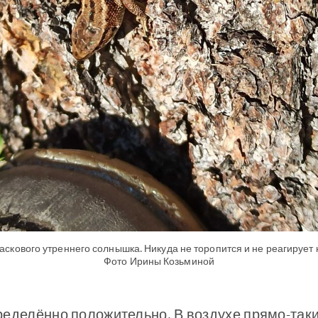
аскового утреннего солнышка. Никуда не торопится и не реагирует
Фото Ирины Козьминой
ределённо положительно. В воздухе прямо-так