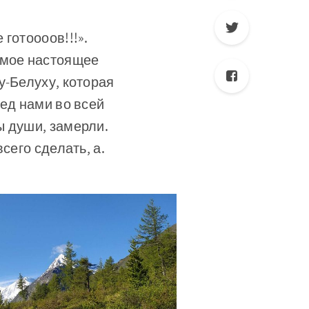
готоооов!!!».
амое настоящее
у-Белуху, которая
ред нами во всей
ы души, замерли.
сего сделать, а.