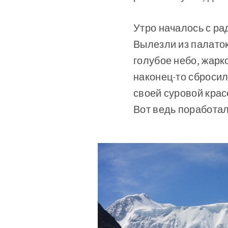
Утро началось с ра
Вылезли из палато
голубое небо, жарк
наконец-то сбросил
своей суровой крас
Вот ведь поработал