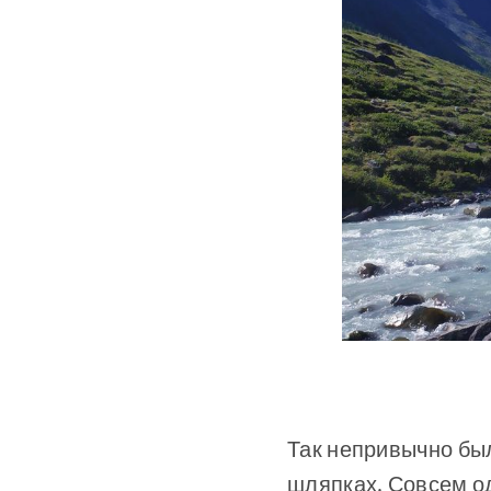
Так непривычно был
шляпках. Совсем од