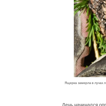
Ящерка замерла в лучах л
День начинался оп