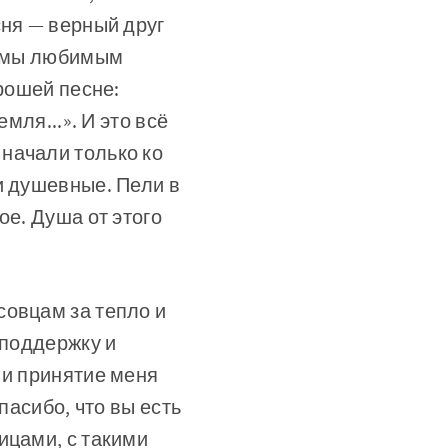
сня — верный друг
ен мы любимым
орошей песне:
мля...». И это всё
начали только ко
и душевные. Пели в
ое. Душа от этого
совцам за тепло и
 поддержку и
 и принятие меня
пасибо, что вы есть
ицами, с такими