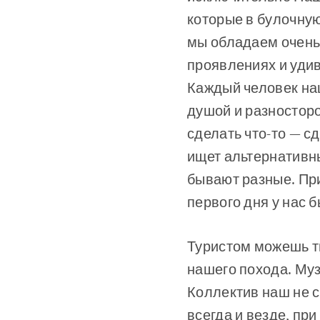
которые в булочную
мы обладаем очень
проявлениях и удив
Каждый человек на
душой и разносторо
сделать что-то — сд
ищет альтернативны
бывают разные. При
первого дня у нас 
Туристом можешь ты
нашего похода. Му
Коллектив наш не с
всегда и везде, пр