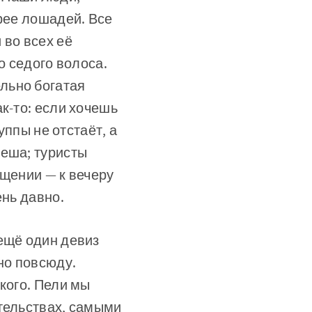
трее лошадей. Все
во всех её
о седого волоса.
льно богатая
к-то: если хочешь
уппы не отстаёт, а
пеша; туристы
бщении — к вечеру
ень давно.
ещё один девиз
но повсюду.
кого. Пели мы
ятельствах, самыми