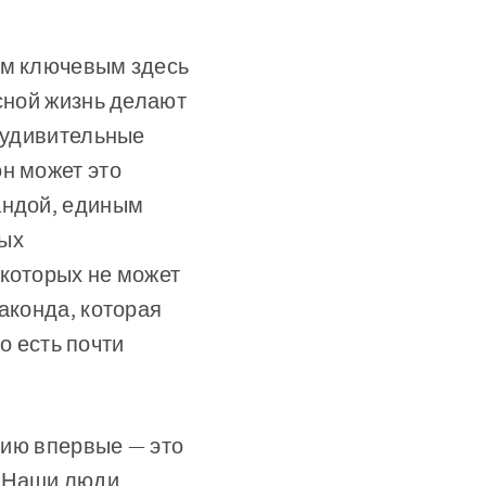
ём ключевым здесь
асной жизнь делают
е удивительные
н может это
андой, единым
ных
 которых не может
аконда, которая
то есть почти
анию впервые — это
 Наши люди,