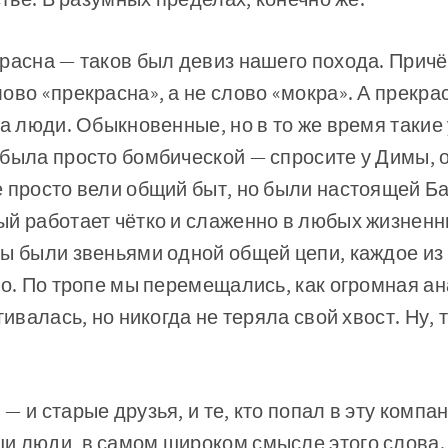
красна — таков был девиз нашего похода. Прич
ово «прекрасна», а не слово «мокра». А прекр
 а люди. Обыкновенные, но в то же время таки
была просто бомбической — спросите у Димы, о
е просто вели общий быт, но были настоящей Б
ый работает чётко и слаженно в любых жизнен
ы были звеньями одной общей цепи, каждое из
го. По тропе мы перемещались, как огромная ан
гивалась, но никогда не теряла свой хвост. Ну, 
— и старые друзья, и те, кто попал в эту комп
и люди, в самом широком смысле этого слова.