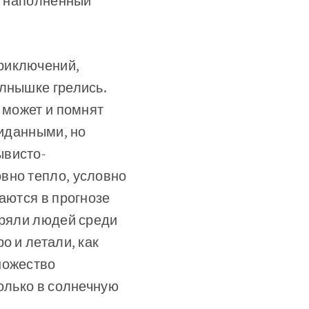
р, наполненный
риключений,
олнышке грелись.
 может и помнят
жиданными, но
ывисто-
вно тепло, условно
аются в прогнозе
еряли людей среди
о и летали, как
ножество
только в солнечную