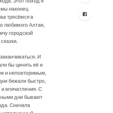
хода. Этот поход я
т мы наконец
ова трясёмся в
го любимого Алтая,
ечу городской
 сказки.
 заканчиваться. И
ли бы ценить её и
ым и неповторимым,
дни бежали быстро,
 и впечатления. С
нными дни бывают
хода. Сначала