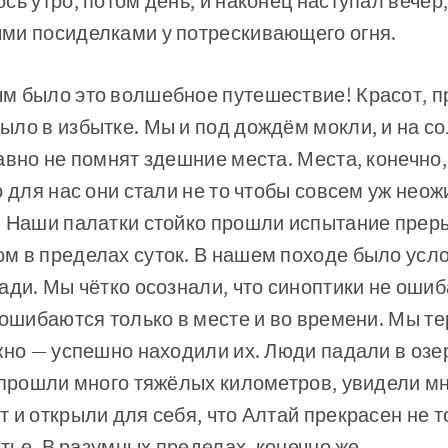
сь утро, потом день, и наконец наступал вече
ми посиделками у потрескивающего огня.
м было это волшебное путешествие! Красот, п
ло в избытке. Мы и под дождём мокли, и на с
авно не помнят здешние места. Места, конечно,
о для нас они стали не то чтобы совсем уж нео
. Наши палатки стойко прошли испытание прер
м в пределах суток. В нашем походе было усло
ади. Мы чётко осознали, что синоптики не ошиб
 ошибаются только в месте и во времени. Мы т
жно — успешно находили их. Люди падали в озер
ы прошли много тяжёлых километров, увидели м
 и открыли для себя, что Алтай прекрасен не 
стье. В разумных пределах, конечно же.