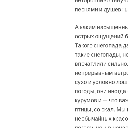
неторопливо тянуло
песнями и душевны
А каким насыщенны
острых ощущений бы
Такого снегопада д
такие снегопады, н
впечатлили сильно
непрерывным ветро
сухо и условно лош
погоды, они иногда
курумов и — что ва
птицы, со скал. М
необычайных красот
погоду, но и в нена