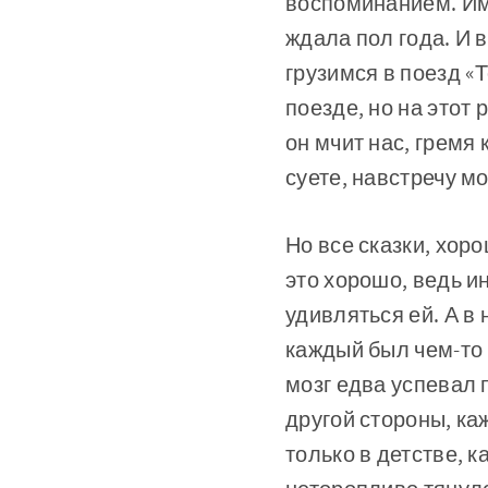
воспоминанием. Име
ждала пол года. И в
грузимся в поезд «
поезде, но на этот
он мчит нас, гремя
суете, навстречу мо
Но все сказки, хор
это хорошо, ведь и
удивляться ей. А 
каждый был чем-то 
мозг едва успевал 
другой стороны, к
только в детстве, 