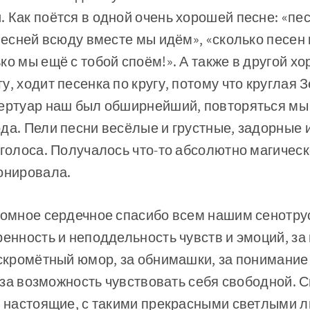
 Как поётся в одной очень хорошей песне: «пе
 песней всюду вместе мы идём», «сколько пес
ко мы ещё с тобой споём!». А также в другой х
, ходит песенка по кругу, потому что круглая Зе
пертуар наш был обширнейший, повторяться мы 
да. Пели песни весёлые и грустные, задорные 
 голоса. Получалось что-то абсолютно магическ
онировала.
ромное сердечное спасибо всем нашим сенотру
ренность и неподдельность чувств и эмоций, за
искромётный юмор, за обнимашки, за понимание
, за возможность чувствовать себя свободной. С
е настоящие, с такими прекрасными светлыми л