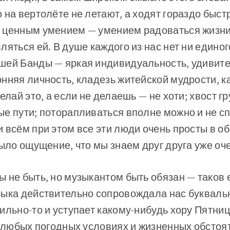
 на вертолёте не летают, а ходят гораздо быс
 ценным умением — умением радоваться жизни 
ляться ей. В душе каждого из нас нет ни единог
шей Банды — яркая индивидуальность, удивите
нняя личность, кладезь житейской мудрости, ка
елай это, а если не делаешь — не хоти; хвост гр
е пути; поторапливаться вполне можно и не с
 всём при этом все эти люди очень просты в о
было ощущение, что мы знаем друг друга уже оч
 не быть, но музыкантом быть обязан — таков 
зыка действительно сопровождала нас букваль
ильно-то и уступает какому-нибудь хору Пятниц
и любых погодных условиях и жизненных обсто