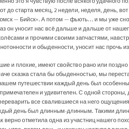
нно это я чувствую после всякого удачного по
от до старта месяц, 2 недели, неделя, день, во
Томск — Бийск». А потом — фьють… и мы уже сн
 раз он уносит нас всё дальше и дальше от наше
 колёсами и прочими своими запчастями, навстр
нотонности и обыденности, уносит нас прочь из
ошие и плохие, имеют свойство рано или поздно
наче сказка стала бы обыденностью, мы переста
в нашем путешествии каждый день был особенн
примечателен и удивителен. С одной стороны, 
переварить все свалившиеся на него ощущения
аждый день был длинным-длинным. Такими дли
как верно отметила одна из участниц нашего по