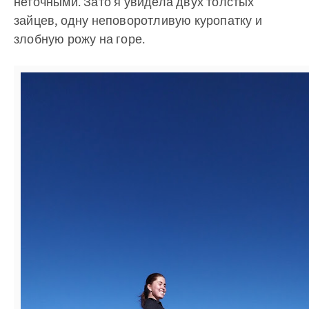
неточными. Зато я увидела двух толстых
зайцев, одну неповоротливую куропатку и
злобную рожу на горе.