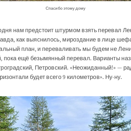
Спасибо этому дому
годня нам предстоит штурмом взять перевал Л
равда, как выяснилось, мироздание в лице шеф
альный план, и переваливать мы будем не Лени
й, пока ещё безымянный перевал. Варианты наз
троградский, Петровский. «Неожиданный!» — ра
ризонтали будет всего 9 километров». Ну-ну.