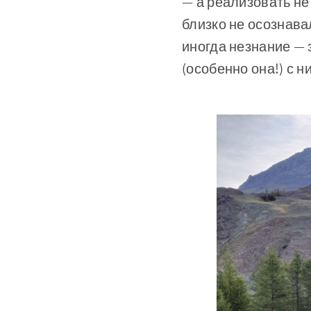
— а реализовать не 
близко не осознав
иногда незнание — 
(особенно она!) с н