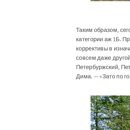
Таким образом, се
категории аж 1Б. П
коррективы в изнач
совсем даже друго
Петербуржский, Пе
Дима. — «Зато по го