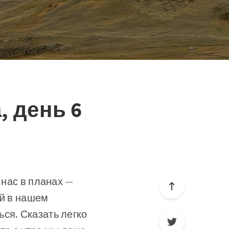
, день 6
 нас в планах —
ий в нашем
ся. Сказать легко