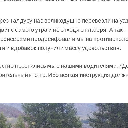
рез Талдуру нас великодушно перевезли на уаз
иг с самого утра и не отходя от лагеря. А так 
рейсерами продрейфовали мы на противополо
ги и вдобавок получили массу удовольствия.
остно простились мы с нашими водителями. «Д
ительный кто-то. Ибо всякая инструкция долж