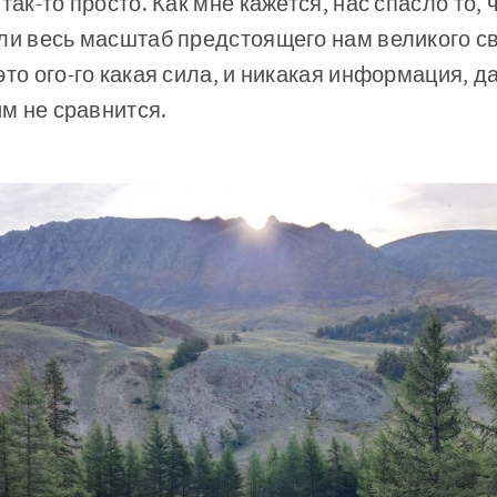
так-то просто. Как мне кажется, нас спасло то, 
али весь масштаб предстоящего нам великого с
это ого-го какая сила, и никакая информация, 
им не сравнится.