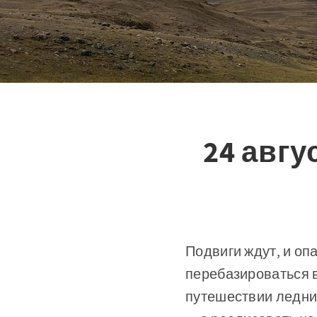
24 авгу
Подвиги ждут, и оп
перебазироваться в
путешествии ледник