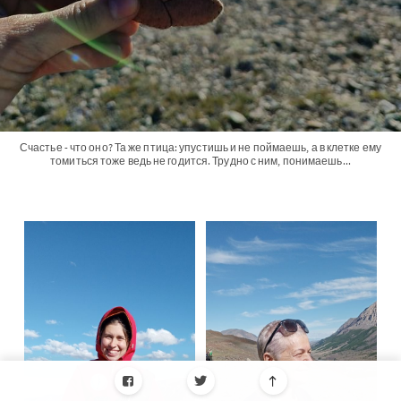
Счастье - что оно? Та же птица: упустишь и не поймаешь, а в клетке ему
томиться тоже ведь не годится. Трудно с ним, понимаешь...