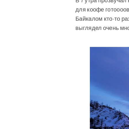
В 7 утра прозвуча
для коофе готоооов
Байкалом кто-то ра
выглядел очень м