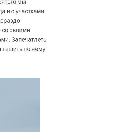
сятого мы
а и с участками
гораздо
 со своими
ми. Запечатлеть
 тащить по нему