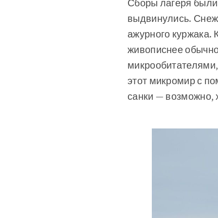
Сборы лагеря были 
выдвинулись. Снеж
ажурного куржака. 
живописнее обычно
микрообитателями,
этот микромир с п
санки — возможно, 