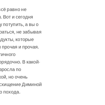
всё равно не
 Вот и сегодня
 потупить, а вы о
раться, не забывая
одукты, которые
 прочая и прочая.
тичного
рядочно. В какой-
зросла по
ой, но очень
осхищение Диминой
о похода.