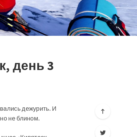
к, день 3
овались дежурить. И
чно не блином.