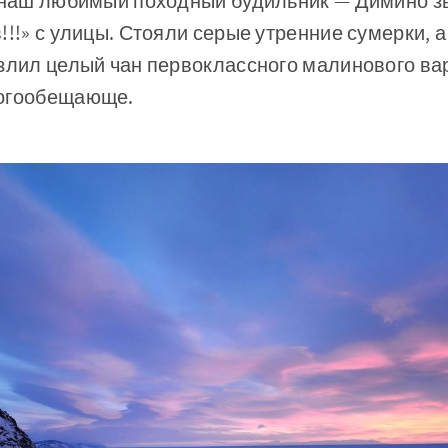
л наш любимый походный будильник — Димино з
!!!» с улицы. Стояли серые утренние сумерки, а
злил целый чан первоклассного малинового ва
ногообещающе.