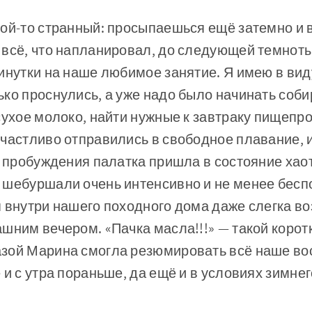
ой-то странный: просыпаешься ещё затемно и 
всё, что напланировал, до следующей темноты.
инутки на наше любимое занятие. Я имею в виду
ко проснулись, а уже надо было начинать соби
сухое молоко, найти нужные к завтраку пищепр
частливо отправились в свободное плавание, и
е пробуждения палатка пришла в состояние хао
шебуршали очень интенсивно и не менее беспо
 внутри нашего походного дома даже слегка во
шним вечером. «Пачка масла!!!» — такой коротк
зой Марина смогла резюмировать всё наше в
 и с утра пораньше, да ещё и в условиях зимнег