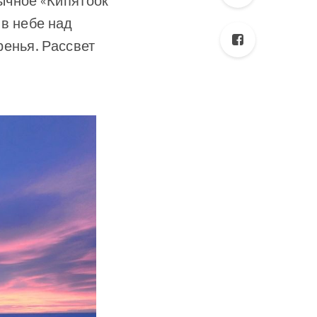
ычное «Кипятоок
 в небе над
ренья. Рассвет