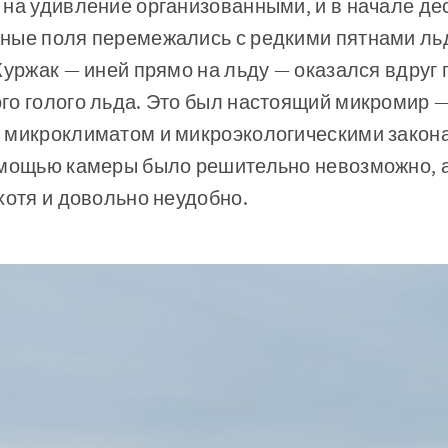
на удивление организованными, и в начале де
ные поля перемежались с редкими пятнами льд
Куржак — иней прямо на льду — оказался вдруг 
го голого льда. Это был настоящий микромир —
 микроклиматом и микроэкологическими закона
омощью камеры было решительно невозможно, а
хотя и довольно неудобно.