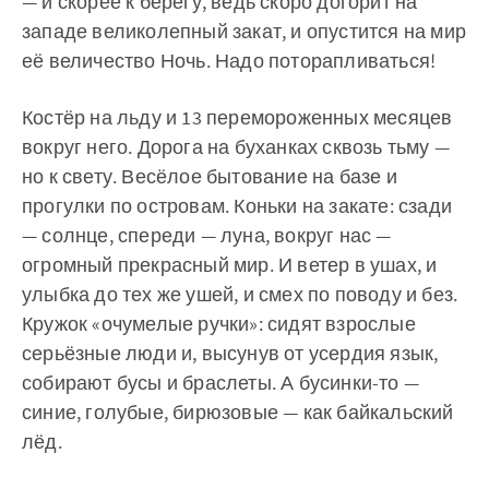
— и скорее к берегу, ведь скоро догорит на
западе великолепный закат, и опустится на мир
её величество Ночь. Надо поторапливаться!
Костёр на льду и 13 перемороженных месяцев
вокруг него. Дорога на буханках сквозь тьму —
но к свету. Весёлое бытование на базе и
прогулки по островам. Коньки на закате: сзади
— солнце, спереди — луна, вокруг нас —
огромный прекрасный мир. И ветер в ушах, и
улыбка до тех же ушей, и смех по поводу и без.
Кружок «очумелые ручки»: сидят взрослые
серьёзные люди и, высунув от усердия язык,
собирают бусы и браслеты. А бусинки-то —
синие, голубые, бирюзовые — как байкальский
лёд.