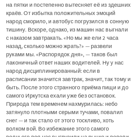
на пятки и постепенно вытесняет её из здешних
краёв. От избытка положительных эмоций
народ сморило, и автобус погрузился в сонную
тишину. Вскоре, однако, из машин нас выгнали
с наказом завтракать. «Но мы же ели 2 часа
назад, сколько можно жрать?» — развели
руками мы. «Распорядок дня», — таков был
лаконичный ответ наших водителей. Ну у нас
народ дисциплинированный: если в
расписании значится завтрак, значит, так тому и
быть. После этого странного приёма пищи и до
самого Иркутска ехали уже без остановок.
Природа тем временем нахмурилась: небо
затянуло плотными серыми тучами, повалил
снег — и так стало от этого тоскливо, хоть
волком вой. Во избежание этого самого
волчьего воя нас выгрузили на рынке и велели