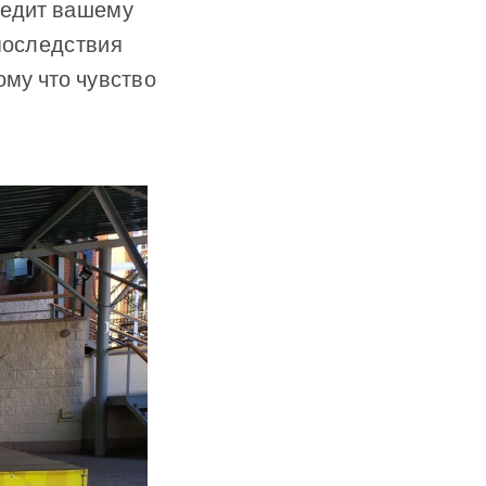
редит вашему
 последствия
ому что чувство