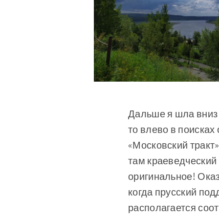
Дальше я шла вниз 
то влево в поисках
«Московский тракт»
там краеведческий 
оригинальное! Оказ
когда прусский под
располагается соо