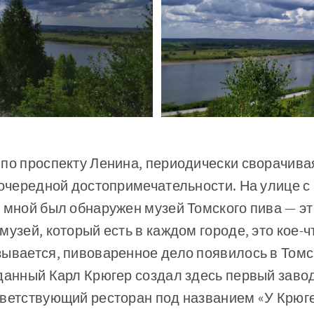
по проспекту Ленина, периодически сворачивая 
 очередной достопримечательности. На улице 
 мной был обнаружен музей Томского пива — эт
музей, который есть в каждом городе, это кое-ч
ывается, пивоваренное дело появилось в Томск
данный Карл Крюгер создал здесь первый завод
тветствующий ресторан под названием «У Крюге