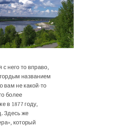
с него то вправо,
с гордым названием
о вам не какой-то
то более
е в 1877 году,
. Здесь же
ра», который