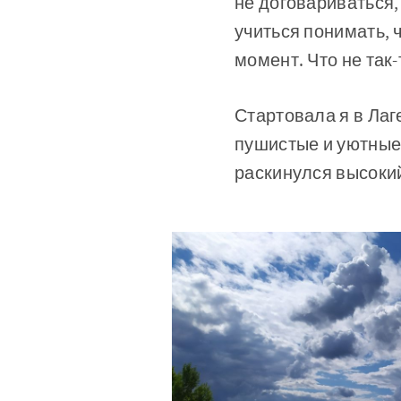
не договариваться,
учиться понимать, 
момент. Что не так-
Стартовала я в Лаг
пушистые и уютные
раскинулся высокий