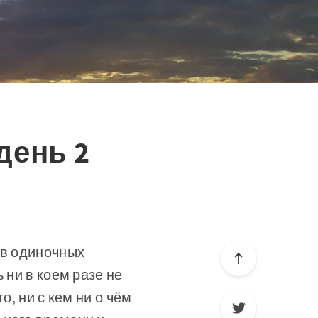
 день 2
 в одиночных
 ни в коем разе не
о, ни с кем ни о чём