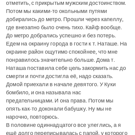
отметить, с прикрытым мужским достоинством.
Потом мы какими-то окольными путями
добирались до метро. Прошли через капеллу,
где внезапно было очень тихо. Кайф вообще.
До метро добрались успешно и без потерь.
Едем на окраину города в гости к т. Наташе. На
окраине район ощутимо спокойнее, что мне
понравилось значительно больше. Дома т.
Наташа поставила себе цель закормить нас до
смерти и почти достигла её, надо сказать.
Домой приехали в начале девятого. У Куки
бомбило, и она называла нас
предательницами. И она права. Потом мы
опять как-то доконали бабушку. Ну мы не
нарочно, повторюсь.
В половине одиннадцатого все улеглись, а я
ещё долго переписывалась с папой, у которого