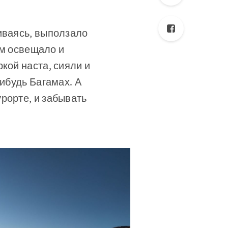
иваясь, выползало
ом освещало и
кой наста, сияли и
нибудь Багамах. А
рорте, и забывать