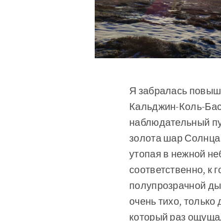
Я забралась повыш
Кальджин-Коль-Бас
наблюдательный пун
золота шар Солнца
утопая в нежной не
соответственно, к 
полупрозрачной ды
очень тихо, только
который раз ощущал