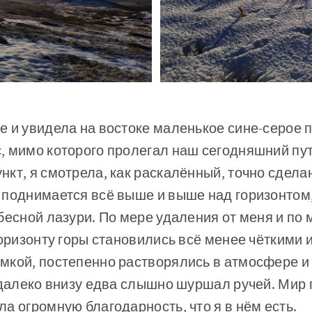
е и увидела на востоке маленькое сине-серое 
, мимо которого пролегал наш сегодняшний пут
кт, я смотрела, как раскалённый, точно сдела
 поднимается всё выше и выше над горизонтом
бесной лазури. По мере удаления от меня и по
горизонту горы становились всё менее чёткими 
мкой, постепенно растворялись в атмосфере и
 далеко внизу едва слышно шуршал ручей. Мир 
а огромную благодарность, что я в нём есть.