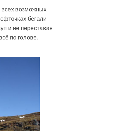
о всех возможных
кофточках бегали
суп и не переставая
сё по голове.