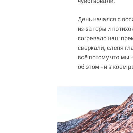
чувствовали.
День начался с вос
из-за горы и потихо
согревало наш прек
сверкали, слепя гл
всё потому что мы 
об этом ни в коем р