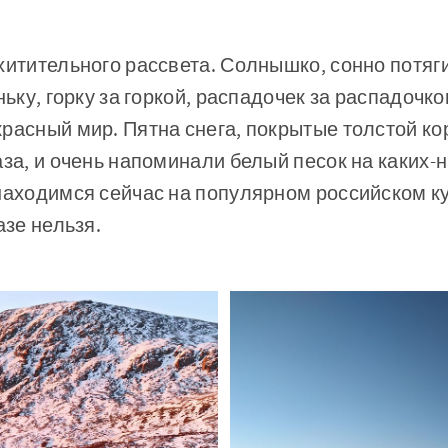
хитительного рассвета. Солнышко, сонно потяг
ньку, горку за горкой, распадочек за распадочк
расный мир. Пятна снега, покрытые толстой кор
аза, и очень напоминали белый песок на каких-
находимся сейчас на популярном российском ку
азе нельзя.