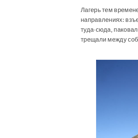
Лагерь тем времене
направлениях: взъ
туда-сюда, паковал
трещали между собо