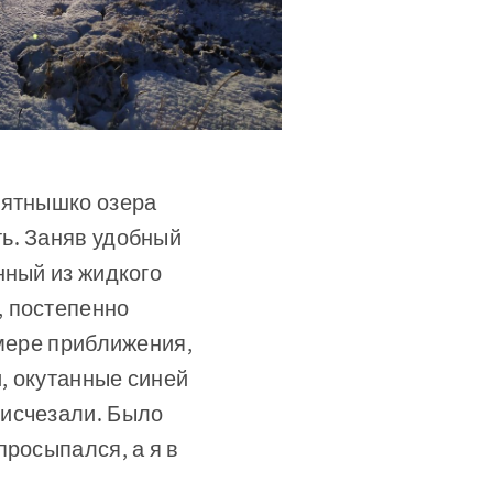
пятнышко озера
ь. Заняв удобный
нный из жидкого
, постепенно
 мере приближения,
и, окутанные синей
 исчезали. Было
просыпался, а я в