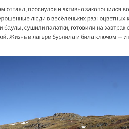
м оттаял, проснулся и активно закопошился в
ерошенные люди в весёленьких разноцветных 
и баулы, сушили палатки, готовили на завтрак 
й. Жизнь в лагере бурлила и била ключом — и в