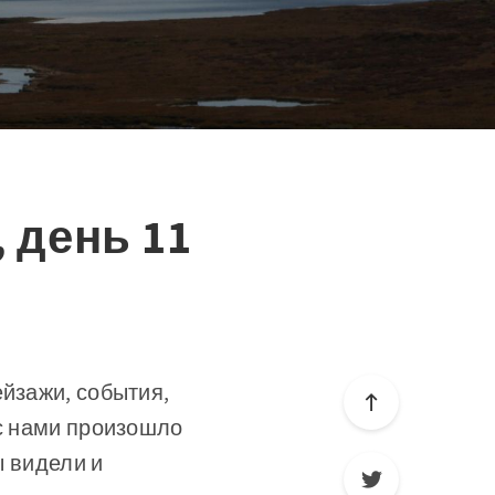
, день 11
ейзажи, события,
 с нами произошло
ы видели и