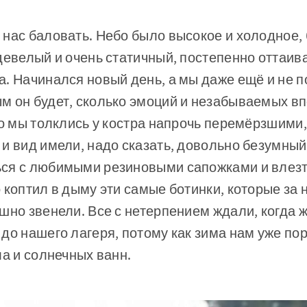
нас баловать. Небо было высокое и холодное, 
девелый и очень статичный, постепенно оттаив
. Начинался новый день, а мы даже ещё и не п
м он будет, сколько эмоций и незабываемых вп
то мы толклись у костра напрочь перемёрзшими,
и вид имели, надо сказать, довольно безумный
ся с любимыми резиновыми сапожками и влезть
 коптил в дыму эти самые ботинки, которые за
шно звенели. Все с нетерпением ждали, когда ж
до нашего лагеря, потому как зима нам уже по
ла и солнечных ванн.