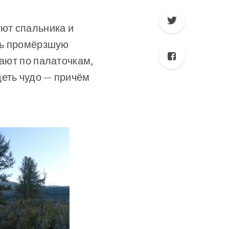
уют спальника и
озь промёрзшую
вают по палаточкам,
деть чудо — причём