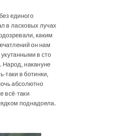
без единого
ал в ласковых лучах
одозревали, каким
ечатлений он нам
 укутанными в сто
. Народ, накануне
-таки в ботинки,
 ночь абсолютно
е всё-таки
рядком поднадоела.