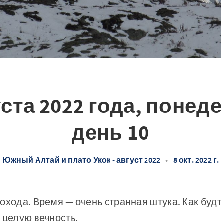
уста 2022 года, понед
день 10
Южный Алтай и плато Укок - август 2022
•
8 окт. 2022 г.
охода. Время — очень странная штука. Как будт
 целую вечность.