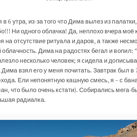
в 6 утра, из-за того что Дима вылез из палатки
бо!!! Ни одного облачка! Да, неплохо вчера моё
я на отсутствие ритуала и даров, а также несмо
облачность. Дима на радостях бегал и вопил: 
лезло несколько человек; я сидела и дописыва
а Дима взял его у меня почитать. Завтрак был в 
охода. Ели непонятную кашную смесь, я – с бан
нан, что было очень кстати). Собирались мега-б
ьшая радиалка.