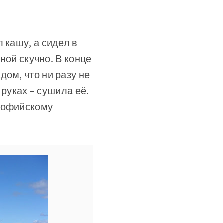
 кашу, а сидел в
дной скучно. В конце
ом, что ни разу не
 руках – сушила её.
 Софийскому