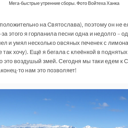
Мега-быстрые утренние сборы. Фото Войтеха Ханка
положительно на Святослава), поэтому он не ел
-за этого я горланила песни одна и недолго – о
ел и умял несколько овсяных печенек с лимонад
е так хочу). Ещё я бегала с клеёнкой в поднятых
о это воздушый змей. Сегодня мы таки едем к
аконец-то нам это позволяет!