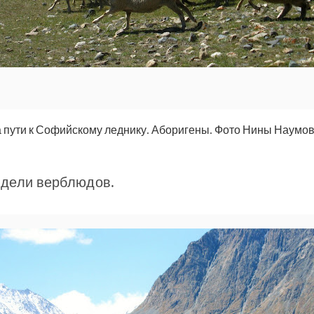
 пути к Софийскому леднику. Аборигены. Фото Нины Наумо
Видели верблюдов.