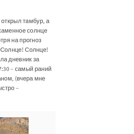
, открыл тамбур, а
 каменное солнце
тря на прогноз
“Солнце! Солнце!
ла дневник за
7:30 – самый раний
аном, (вчера мне
ыстро –