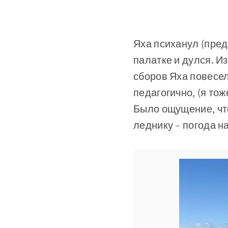
Яха психанул (пред
палатке и дулся. Из
сборов Яха повесел
педагогично, (я тож
Было ощущение, чт
леднику – погода н