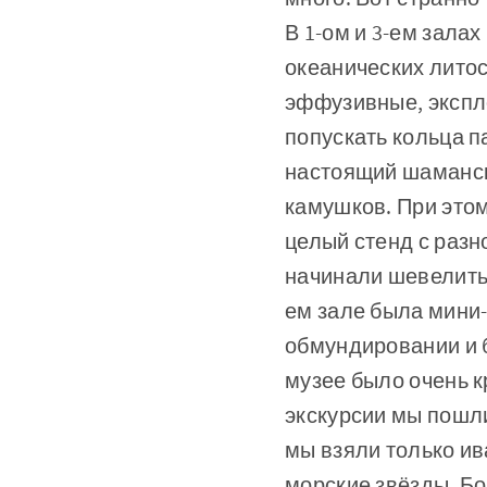
В 1-ом и 3-ем зала
океанических литос
эффузивные, экспло
попускать кольца п
настоящий шамански
камушков. При этом
целый стенд с разн
начинали шевелить
ем зале была мини-
обмундировании и б
музее было очень к
экскурсии мы пошли
мы взяли только ив
морские звёзды. Б