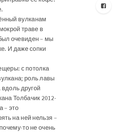
.
щённый вулканам
мокрой траве в
был очевиден – мы
же. И даже сопки
пещеры: с потолка
вулкана; роль лавы
А вдоль другой
кана Толбачик 2012-
а – это
ять на ней нельзя –
 почему-то не очень