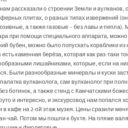
х нам рассказали о строении Земли и вулканов, 
ферных плитах, о разных типах извержений (о
зивные, а также газовые – без лавы и пепла).
ара при помощи специального аппарата, можно
й бубен, можно было попускать кораблики из 
 есть каменная берёза, которая как раз-таки то
ообразными лишайниками, которые, если на них
ся. Были разнообразные минералы и куски заст
палатка вулканолога, сам вулканолог при пол
ез ботинок, а также стенд с Камчатскими боже
руто и интересно, и экскурсовод нам попался 
 в кафе на 2-ой этаж музея. Цены сразили мен
ан-чай. Потом мы пошли к бухте. На пляже вал
ольшие и фиолетовые.