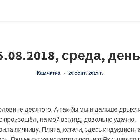
5.08.2018, среда, день
Камчатка
•
28 сент. 2019 г.
оловине десятого. А так бы мы и дальше дрыхли
с произошёл, на мой взгляд, довольно удачно.
рила яичницу. Плита, кстати, здесь индукционн
усь. Пашка тутже испортил порцию Яхи, щедро 