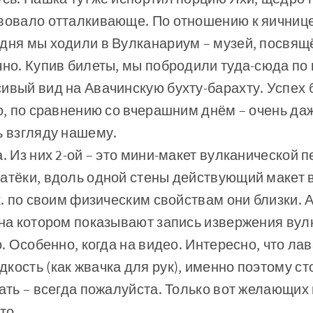
твовало отталкивающе. По отношению к яичнице
 дня мы ходили в Вулканариум – музей, посвя
чно. Купив билеты, мы побродили туда-сюда по 
ивый вид на Авачинскую бухту-барахту. Успех 
то, по сравнению со вчерашним днём – очень да
ь взгляду нашему.
а. Из них 2-ой – это мини-макет вулканической 
атёки, вдоль одной стены действующий макет 
 к. по своим физическим свойствам они близки. 
 на котором показывают запись извержения вул
о. Особенно, когда на видео. Интересно, что лав
кость (как жвачка для рук), именно поэтому сто
гать – всегда пожалуйста. Только вот желающих
то.