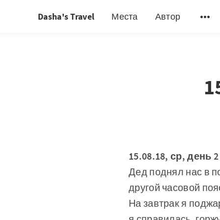
Dasha's Travel
Места
Автор
1
15.08.18, ср, день 2
Дед поднял нас в п
другой часовой поя
На завтрак я поджа
я справилась, горж