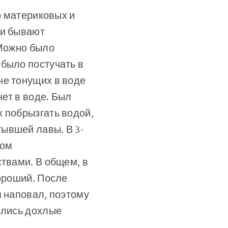
о материковых и
ни бывают
 Можно было
 было постучать в
не тонущих в воде
нет в воде. Был
 побрызгать водой,
ывшей лавы. В 3-
ном
ствами. В общем, в
хороший. После
я наповал, поэтому
ялись дохлые