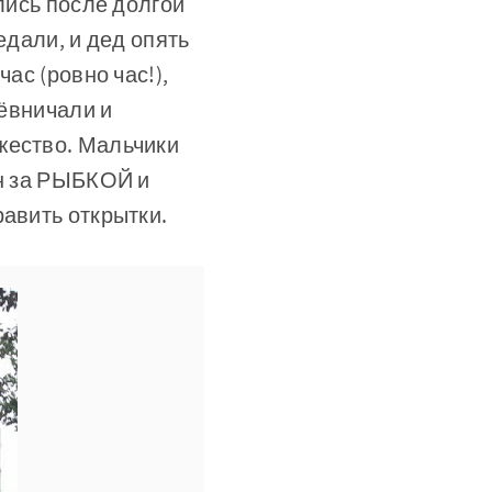
лись после долгой
едали, и дед опять
ас (ровно час!),
аёвничали и
жество. Мальчики
ин за РЫБКОЙ и
равить открытки.