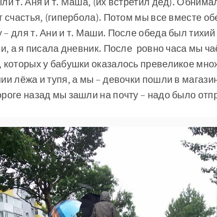
ли т. Аня и т. Маша, (их встретил дед). Обнима
т счастья, (гипербола). Потом мы все вместе об
 для т. Ани и т. Маши. После обеда был тихий ч
ли, а я писала дневник. После ровно часа мы ч
, которых у бабушки оказалось превеликое мно
ии лёжа и тупя, а мы – девочки пошли в магаз
роге назад мы зашли на почту – надо было отп