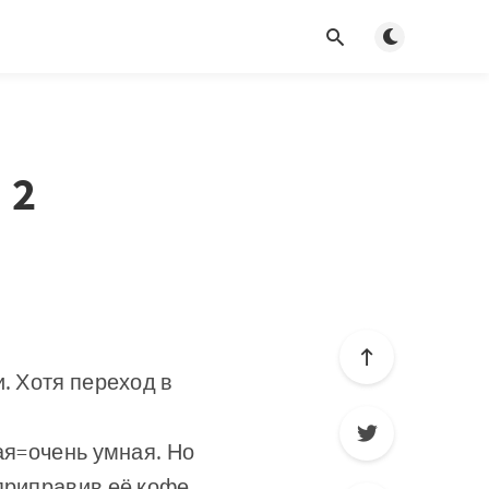
Toggle dark m
 2
. Хотя переход в
ая=очень умная. Но
приправив её кофе.