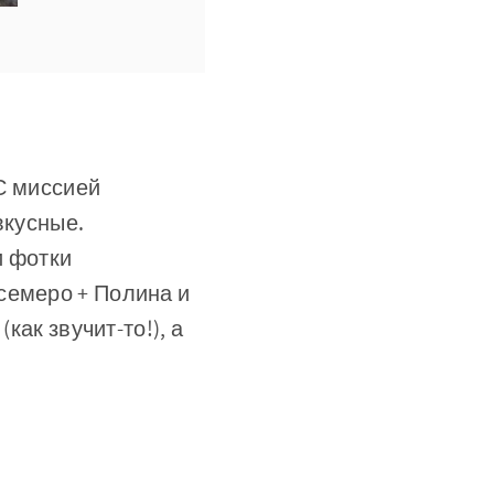
 С миссией
вкусные.
и фотки
семеро + Полина и
как звучит-то!), а