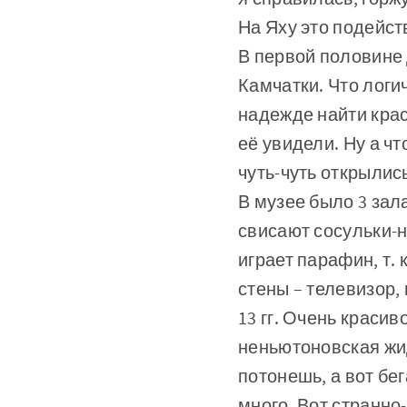
На Яху это подейс
В первой половине
Камчатки. Что логи
надежде найти крас
её увидели. Ну а ч
чуть-чуть открылис
В музее было 3 зал
свисают сосульки-н
играет парафин, т.
стены – телевизор,
13 гг. Очень красив
неньютоновская жид
потонешь, а вот бе
много. Вот странно-