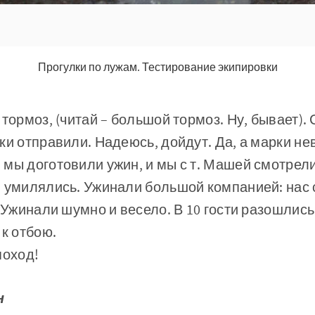
Прогулки по лужам. Тестирование экипировки
 тормоз, (читай – большой тормоз. Ну, бывает).
ки отправили. Надеюсь, дойдут. Да, а марки не
мы доготовили ужин, и мы с т. Машей смотрел
и умилялись. Ужинали большой компанией: нас 
 Ужинали шумно и весело. В 10 гости разошлись (
 к отбою.
поход!
н