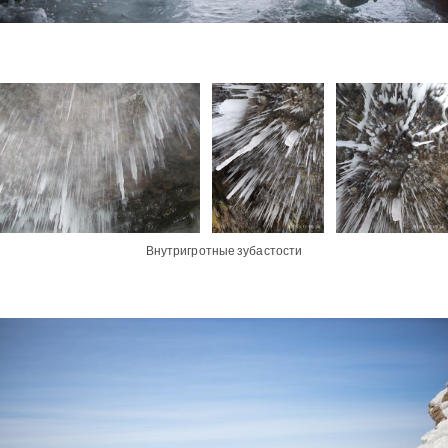
Внутригротные зубастости