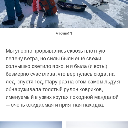
А точно???
Мы упорно прорывались сквозь плотную
пелену ветра, но силы были ещё свежи,
солнышко светило ярко, и я была (и есть!)
безмерно счастлива, что вернулась сюда, на
лёд, спустя год. Пару раз на этом самом льду я
обнаруживала толстый рулон ковриков,
именуемый в узких кругах походной мандалой
— очень ожидаемая и приятная находка.